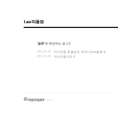
I am 띠용
'일본'
에 해당되는 글 2건
2011.01.26
아시안컵 준결승전 우리나라vs일본
4
2011.01.10
아시안컵 A조
4
join