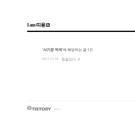
I am 띠용
'사기꾼 꺼져'
에 해당되는 글 1건
2011.03.04
힘들었다.
4
join