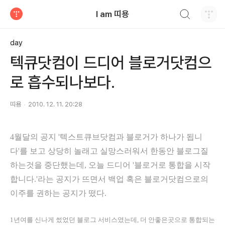
검색하기
I am 띠용
티스토리
day
텍큐닷컴이 드디어 블로거닷컴으
로 흡수되나보다.
띠용
2010. 12. 11. 20:28
4월달의 공지 '
텍스트큐브닷컴과 블로거가 하나가 됩니
다
'를 보고 상당히 놀래고 실망스러워서 한동안 블로그질
하는것을 중단했는데, 오늘 드디어 '
블로거로 통합을 시작
합니다.
'라는 공지가 뜨면서 백업 혹은 블로거닷컴으로의
이주를 권하는 공지가 떴다.
1년여를 신나게 썼었던 블로그 서비스였는데, 더 안좋은곳으로 통합되는