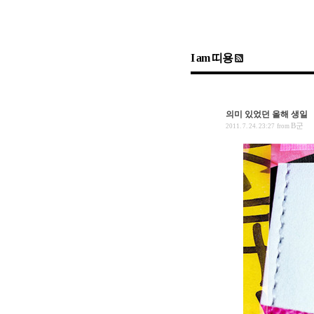
I am 띠용
nLog
stbook
Admin
Write
sidebar open
의미 있었던 올해 생일
B군
2011. 7. 24. 23:27
from