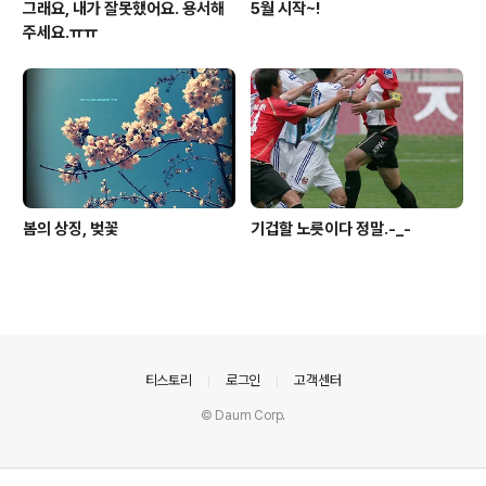
그래요, 내가 잘못했어요. 용서해
5월 시작~!
주세요.ㅠㅠ
봄의 상징, 벚꽃
기겁할 노릇이다 정말.-_-
의안내
티스토리
로그인
고객센터
© Daum Corp.