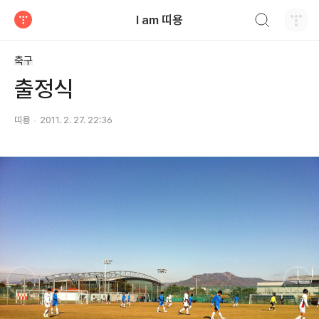
검색하기
I am 띠용
티스토리
축구
출정식
띠용
2011. 2. 27. 22:36