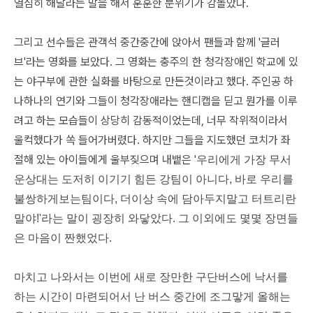
열심히 해달라는 말을 해서 훈훈한 분위기가 감돌았다.
그리고 선수들은 관객석 중간중간에 앉아서 팬들과 함께 '글러
브'라는 영화를 보았다. 그 영화는 충주의 한 청각장애인 학교에 있
는 야구부에 관한 실화를 바탕으로 만든것이라고 했다. 주인공 하
나하나의 연기와 그들이 청각장애라는 핸디캡을 딛고 뭔가를 이루
려고 하는 모습들이 상당히 감동적이었는데, 너무 작위적이라서
울컥했다가 쏙 들어가버렸다. 하지만 그들을 지도했던 코치가 좌
절해 있는 아이들에게 울부짖으며 내뱉은 '
우리에게 가장 무서
운상대는 도저히 이기기 힘든 강팀이 아니다, 바로 우리를
불쌍하게보는팀이다, 더이상 속에 담아두지말고 터트리란
말야!'라는 말이 굉장히 와닿았다. 그 이외에도 몇몇 장면들
은 마음이 짠했었다.
마치고 나와서는 이번에 새로 장만한 구단버스에 낙서를
하는 시간이 마련되어서 난 버스 중간에 조그맣게 올해는