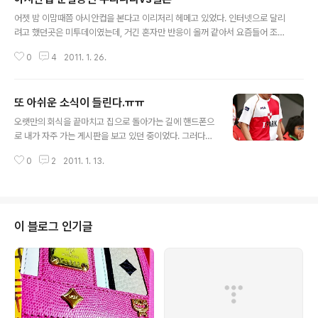
글 내용
어젯 밤 이맘때쯤 아시안컵을 본다고 이리저리 헤메고 있었다. 인터넷으로 달리
려고 했던곳은 미투데이였는데, 거긴 혼자만 반응이 올꺼 같아서 요즘들어 조금
은 익숙해진 트위터에서 광속으로 달리기로 결정했다. 그리고 방송은 다음팟 플
0
4
2011. 1. 26.
레이어 프로그램을 통한 MBC케이블 프로그램으로 보게 되었다. 우리나라가
근소한 차이로 우세할꺼라고 생각한 나의 예상을 깨고, 일본은 굉장히 예리하고
날카로운 플레이로 우리나라를 공략하기 시작했다. 반대로 우리나라는 얼마 쉬
또 아쉬운 소식이 들린다.ㅠㅠ
지 못한 피로감 때문에 다들 헤롱헤롱한 상태. 그러나 첫골은 우리나라가 먼저
글 내용
넣게 되었고, 경기는 급작스럽게 활발하게 되기 시작했다. 무거운 몸을 이끌고
오랫만의 회식을 끝마치고 집으로 돌아가는 길에 핸드폰으
뛰는 선수들이 안타까워서 몇 번이고 교체 안하나 기다리고 있었지만 교체는 커
로 내가 자주 가는 게시판을 보고 있던 중이었다. 그러다가
녕 뛰고 있는 선수들을 계속적으로 ..
어느 게시물에 "부산, FA 이범영 잡았다…11명 계약 마무
0
2
2011. 1. 13.
리"라고 되어있어서 기쁜 마음에 클릭을 했는데 보다가 충
격적인 부분이 내 눈을 끌었다. FA로 풀린 선수 12명 중 11
명과 계약을 했고 배효성은 새로운 도전을 위해 계약하지
않았다는것. 나에게 있어서 배효성 선수는 실력도 실력이
지만 잘나갔던 시절도 함께했고, 못나갔던 시절도 함께 했
이 블로그 인기글
으며, 더욱 더 암울한 시절도 함께해서 더욱 더 애착이 가는
선수다. 예전에 말했던 이승현선수보다 더. 2년간의 상무
복무를 마치고 난 작년 말에 다시 부산으로 돌아와서 다행
이다 싶었는데 부산과 계약을 하지 않았다는 말에 많이 서
운했다. 부산에서 오래가는 선..